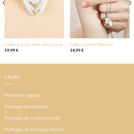
Collier d’amitié Main dans la main
Collier d’amitié Manette
19,99
€
14,99
€
LÉGAL
Mentions Légales
Politique de Livraison
Politique de Confidentialité
Politique de Remboursement